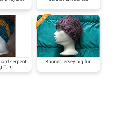
Premium
uard serpent
Bonnet jersey big fun
g Fun