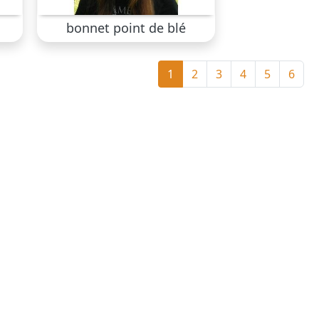
bonnet point de blé
1
2
3
4
5
6