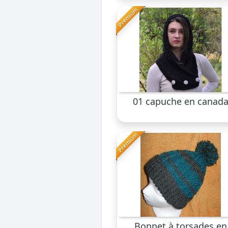
Premium
01 capuche en canad
Premium
Bonnet à torsades en