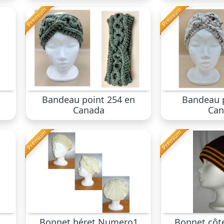
Premium
Premium
a
Bandeau point 254 en
Bandeau p
Canada
Can
Premium
Premium
Bonnet béret Numero1
Bonnet côte