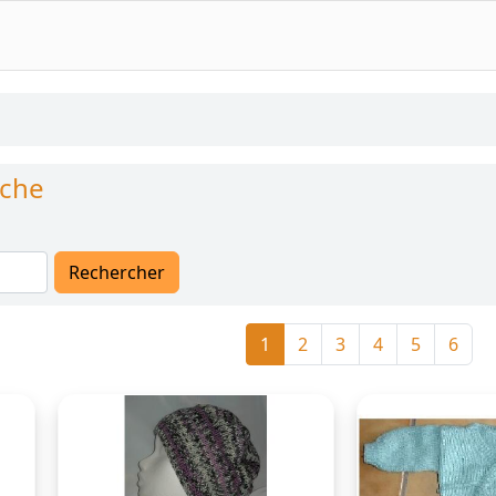
rche
1
2
3
4
5
6