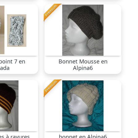
Premium
oint 7 en
Bonnet Mousse en
ada
Alpina6
Premium
s à rayures
bonnet en Alpina6