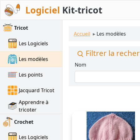
Kit-tricot
Tricot
Accueil
Les modèles
Les Logiciels
Filtrer la reche
Les modèles
Nom
Les points
Jacquard Tricot
Apprendre à
tricoter
Crochet
Les Logiciels