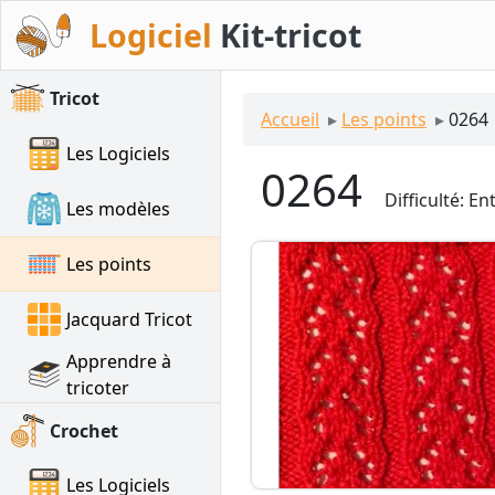
Kit-tricot
Tricot
Accueil
Les points
0264
Les Logiciels
0264
Difficulté:
Ent
Les modèles
Les points
Jacquard Tricot
Apprendre à
tricoter
Crochet
Les Logiciels